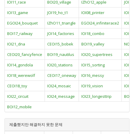
IOI11_race
BOI20_village
IZhO12_apple
JOI14
IOI13_game
JOI19_ho_t1
IOI08_printer
IOI09
EGOI24_bouquet
IZhO11_triangle
EGOI24_infiniterace2
IOI24
BOI17_railway
JOI14_factories
IOI18_combo
IOI07
IOI21_dna
CEOI15_bobek
BOI19_valley
NOI1
CEOI20_fancyfence
BOI19_nautilus
IOI20_supertrees
IOI11
IOI14_gondola
IOI20_stations
IOI15_sorting
IOI15
IOI18_werewolf
CEOI17_oneway
IOI16_messy
IOI16
CEOI18_toy
IOI24_mosaic
IOI19_vision
IOI1
IOI22_circuit
IOI24_message
IOI23_longesttrip
BOI1
BOI12_mobile
제출했지만 해결하지 못한 문제