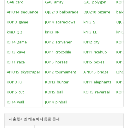
GA8_card
GA8_array
GA5_polygon
KOI13
APIO14_sequence
OJUZ10_ballparade
OJUZ10_bizarre
balka
KOI13_game
JOI14_scarecrows
kriii3_S
OJUZ1
kriii3_QQ
kriii3_RR
kriii3_EE
kriii3_
IOI14_game
IOI12_scrivener
IOI12_city
KOI11_
IOI13_cave
IOI11_crocodile
IOI11_ricehub
IOI12_
IOI11_race
IOI15_horses
IOI15_boxes
IOI13
APIO15_skyscraper
IOI12_tournament
APIO15_bridge
IZhO1
KOI13_jul
KOI13_hunter
IOI11_elephants
IOI13
KOI15_cut
KOI15_ball
KOI15_reversal
KOI15_
IOI14_wall
JOI14_pinball
제출했지만 해결하지 못한 문제