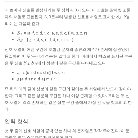
매 초마다 신호를 발생시키는 두 장치 A, B가 있다. 이 신호는 알파벳 소문
S_A
S_B
자의 서열로 표현된다. A, B로부터 발생한 신호를 서열로 표시한
,
S
S
A
B
의 예는 다음과 같다.
S_A
= [a, f, c, d, r, d, e, s, d, c, f, w, s, z, r]
S
A
S_B
= [g, e, d, s, r, d, d, e, m, z, r]
S
B
신호 서열의 어떤 구간에 포함된 문자의 종류와 개수가 순서에 상관없이
동일하면 이 두 ‘구간의 성분’은 같다고 한다. 아래에서 박스로 표시된 부분
S_A
S_B
은 두 신호
,
에서 성분이 같은 구간을 나타내고 있다.
S
S
A
B
a f c
[d r d e s d e]
f w s z r
g
[e d s r d d e]
m z r
즉 위의 예와 같이 성분이 같은 구간의 길이는 두 서열에서 반드시 같아야
한다. 그리고 같은 성분의 구간은 하나 이상 존재할 수 있다. 우리는 두 신
호 서열에 각각 존재하는 같은 성분 구간 중에서 가장 긴 것을 찾으려고 한
다.
입력 형식
첫 두 줄에 신호 서열이 공백 없는 하나 의 문자열로 각각 주어진다. 이 문
자열은 영문 소문자로만 구성되어 있다.