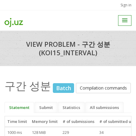
Sign in
VIEW PROBLEM - 구간 성분
(KOI15_INTERVAL)
구간 성분
Batch
Compilation commands
Statement
Submit
Statistics
All submissions
Time limit
Memory limit
# of submissions
# of submitted use
1000 ms
128 MiB
229
34