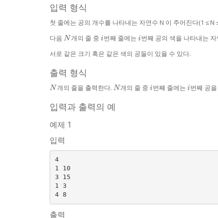
입력 형식
첫 줄에는 공의 개수를 나타내는 자연수 N 이 주어진다(1 ≤ N ≤ 20
N
i
i
다음
개의 줄 중
번째 줄에는
번째 공의 색을 나타내는 
N
i
i
서로 같은 크기 혹은 같은 색의 공들이 있을 수 있다.
출력 형식
N
N
i
i
개의 줄을 출력한다.
개의 줄 중
번째 줄에는
번째 공을
N
N
i
i
입력과 출력의 예
예제 1
입력
4

1 10

3 15

1 3

출력