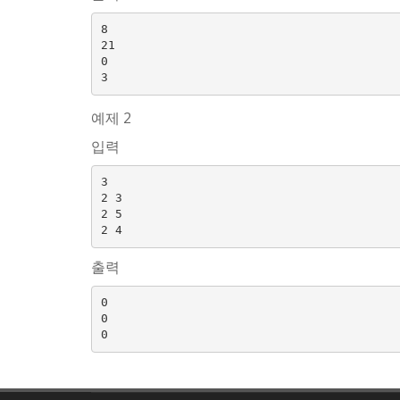
8

21

0

예제 2
입력
3

2 3

2 5

출력
0

0
