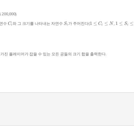
0,000).
C_i
S_i
1 ≤
1 ≤
자연수
와 그 크기를 나타내는 자연수
가 주어진다(
1
≤
≤
,
1
≤
≤
C
S
C
N
S
i
i
i
i
C_i
S_i
≤
≤
N
2,000
 가진 플레이어가 잡을 수 있는 모든 공들의 크기 합을 출력한다.