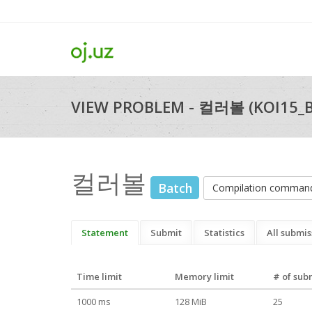
VIEW PROBLEM - 컬러볼 (KOI15_B
컬러볼
Batch
Compilation comman
Statement
Submit
Statistics
All submis
Time limit
Memory limit
# of sub
1000 ms
128 MiB
25