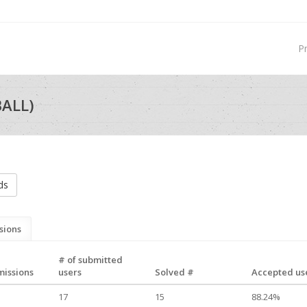
P
ALL)
ds
sions
# of submitted
missions
users
Solved #
Accepted use
17
15
88.24%