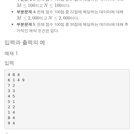
10,
N
20
\le
N
≤
100
이고
≤
100
이다.
M
N
\le
100
\le
M
부분문제 4
: 전체 점수 100점 중 22점에 해당하는 데이터에 대해
20,
100
\le
N \le
≤
2
,
000
이고
≤
2
,
000
이다.
M
N
2,00
2,000
부분문제 5
: 전체 점수 100점 중 30점에 해당하는 데이터에 대해 추
가적인 제약 조건은 없다.
입력과 출력의 예
예제 1
입력
4 8 4

6 1 4 9

7 2

3 3

4 5

5 1

2 2

1 4

8 4
