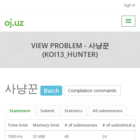
Sign in
VIEW PROBLEM - 사냥꾼
(KOI13_HUNTER)
사냥꾼
Batch
Compilation commands
Statement
Submit
Statistics
All submissions
Time limit
Memory limit
# of submissions
# of submitted use
1000 ms
32 MiB
40
24