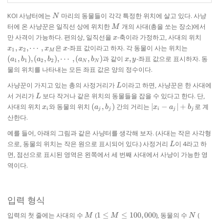
N
KOI 사냥터에는
마리의 동물들이 각각 특정한 위치에 살고 있다. 사냥
N
M
터에 온 사냥꾼은 일직선 상에 위치한
개의 사대(총을 쏘는 장소)에서
M
x
x_{1
만 사격이 가능하다. 편의상, 일직선을
-축이라 가정하고, 사대의 위치
x
x_{2
x
(a_{1},b
,
,
⋯
,
은
-좌표 값이라고 하자. 각 동물이 사는 위치는
x
x
x
x
1
2
M
\cdot
(a_{2},b
x,y
(
,
)
,
(
,
)
,
⋯
,
(
,
)
과 같이
,
-좌표 값으로 표시하자. 동
a
b
a
b
a
b
x
y
1
1
2
2
x_{
N
N
\cdots,
물의 위치를 나타내는 모든 좌표 값은 양의 정수이다.
(a_{N},
L
사냥꾼이 가지고 있는 총의 사정거리가
이라고 하면, 사냥꾼은 한 사대에
L
L
서 거리가
보다 작거나 같은 위치의 동물들을 잡을 수 있다고 한다. 단,
L
x_{i}
(a_{j},
|x_{i}-
사대의 위치
와 동물의 위치
(
,
)
간의 거리는
∣
−
∣
+
로 계
x
a
b
x
a
b
i
j
j
i
j
j
b_{j})
a_{j}|
산한다.
+
b_{j}
예를 들어, 아래의 그림과 같은 사냥터를 생각해 보자. (사대는 작은 사각형
L
으로, 동물의 위치는 작은 원으로 표시되어 있다.) 사정거리
이 4라고 하
L
면, 점선으로 표시된 영역은 왼쪽에서 세 번째 사대에서 사냥이 가능한 영
역이다.
입력 형식
M
1 \le M
N
1 \le
입력의 첫 줄에는 사대의 수
(
1
≤
≤
100
,
000
), 동물의 수
(
M
M
N