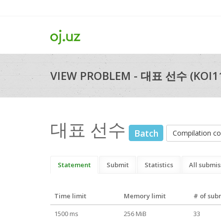
VIEW PROBLEM - 대표 선수 (KOI1
대표 선수
Batch
Compilation 
Statement
Submit
Statistics
All submis
Time limit
Memory limit
# of sub
1500 ms
256 MiB
33