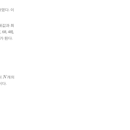
였다. 이
대값과 최
68, 48],
소가 된다.
N
터
개의
N
다.