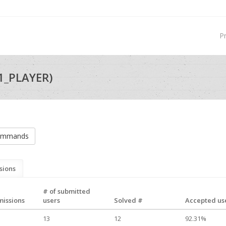
P
1_PLAYER)
commands
sions
# of submitted
missions
users
Solved #
Accepted use
13
12
92.31%