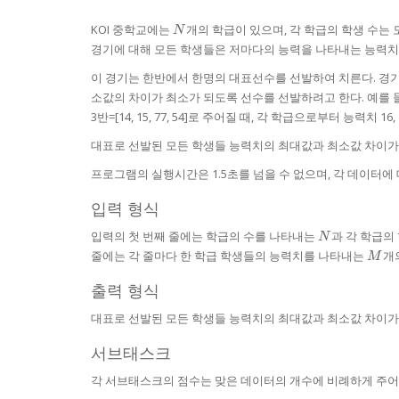
N
KOI 중학교에는
개의 학급이 있으며, 각 학급의 학생 수는
N
경기에 대해 모든 학생들은 저마다의 능력을 나타내는 능력치
이 경기는 한반에서 한명의 대표선수를 선발하여 치른다. 경기
소값의 차이가 최소가 되도록 선수를 선발하려고 한다. 예를 
3반=[14, 15, 77, 54]로 주어질 때, 각 학급으로부터 능력치
대표로 선발된 모든 학생들 능력치의 최대값과 최소값 차이가
프로그램의 실행시간은 1.5초를 넘을 수 없으며, 각 데이터에
입력 형식
N
입력의 첫 번째 줄에는 학급의 수를 나타내는
과 각 학급의
N
M
줄에는 각 줄마다 한 학급 학생들의 능력치를 나타내는
개
M
출력 형식
대표로 선발된 모든 학생들 능력치의 최대값과 최소값 차이가
서브태스크
각 서브태스크의 점수는 맞은 데이터의 개수에 비례하게 주어