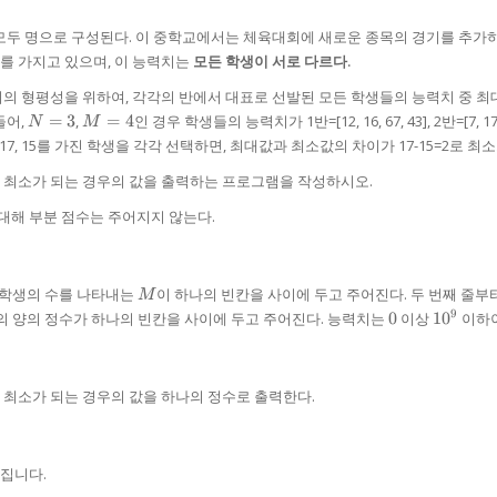
 모두 명으로 구성된다. 이 중학교에서는 체육대회에 새로운 종목의 경기를 추가하
를 가지고 있으며, 이 능력치는
모든 학생이 서로 다르다.
의 형평성을 위하여, 각각의 반에서 대표로 선발된 모든 학생들의 능력치 중 최
N=3
M=4
들어,
=
3
,
=
4
인 경우 학생들의 능력치가 1반=[12, 16, 67, 43], 2반=[7, 17, 
N
M
 16, 17, 15를 가진 학생을 각각 선택하면, 최대값과 최소값의 차이가 17-15=2로 최
 최소가 되는 경우의 값을 출력하는 프로그램을 작성하시오.
 대해 부분 점수는 주어지지 않는다.
M
 학생의 수를 나타내는
이 하나의 빈칸을 사이에 두고 주어진다. 두 번째 줄부
M
0
10^{9}
9
의 양의 정수가 하나의 빈칸을 사이에 두고 주어진다. 능력치는
0
이상
1
0
이하이
 최소가 되는 경우의 값을 하나의 정수로 출력한다.
집니다.