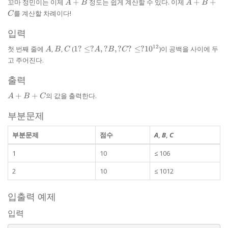
A
A
꼬마 정민이는 이제
+
정도는 쉽게 계산할 수 있다. 이제
+
+
A
B
A
B
+
+
를 계산할 차례이다!
C
B
B+
C
입력
A
B
C
1?\le?
12
첫 번째 줄에
,
,
(
1
?
≤
?
,
?
,
?
?
≤
?
1
0
)이 공백을 사이에 두
A
B
C
A
B
C
A,?B,?
고 주어진다.
C?\le?
10^{12}
출력
A+B+C
+
+
의 값을 출력한다.
A
B
C
부분문제
부분문제
점수
A
,
B
,
C
1
10
≤ 106
2
10
≤ 1012
입출력 예제
입력