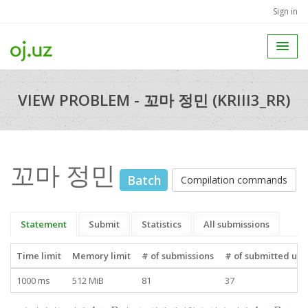
Sign in
VIEW PROBLEM - 꼬마 정민 (KRIII3_RR)
꼬마 정민
Batch
Compilation commands
Statement
Submit
Statistics
All submissions
Time limit
Memory limit
# of submissions
# of submitted use
1000 ms
512 MiB
81
37