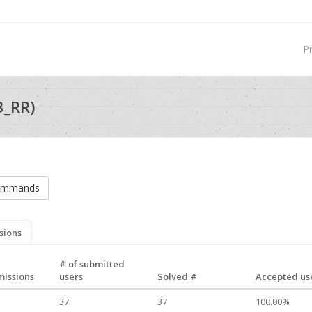
P
3_RR)
commands
sions
# of submitted
missions
users
Solved #
Accepted use
37
37
100.00%