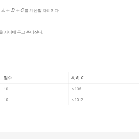
A
제
+
+
를 계산할 차례이다!
A
B
C
+
B+
C
백을 사이에 두고 주어진다.
점수
A
,
B
,
C
10
≤ 106
10
≤ 1012