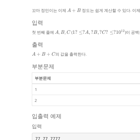
A
꼬마 정민이는 이제
+
정도는 쉽게 계산할 수 있다. 이
A
B
+
B
입력
A
B
C
1?\le?
12
첫 번째 줄에
,
,
(
1
?
≤
?
,
?
,
?
?
≤
?
1
0
)이 공
A
B
C
A
B
C
A,?B,?
C?\le?
출력
10^{12}
A+B+C
+
+
의 값을 출력한다.
A
B
C
부분문제
부분문제
1
2
입출력 예제
입력