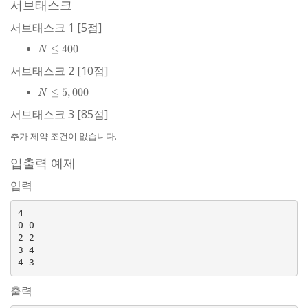
i
서브태스크
N
\le
서브태스크 1 [5점]
N
N
≤
400
N
\le
서브태스크 2 [10점]
400
N \le
≤
5
,
000
N
5,000
서브태스크 3 [85점]
추가 제약 조건이 없습니다.
입출력 예제
입력
4

0 0

2 2

3 4

출력