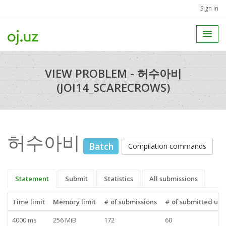
Sign in
VIEW PROBLEM - 허수아비
(JOI14_SCARECROWS)
허수아비
Batch
Compilation commands
Statement
Submit
Statistics
All submissions
Time limit
Memory limit
# of submissions
# of submitted use
4000 ms
256 MiB
172
60