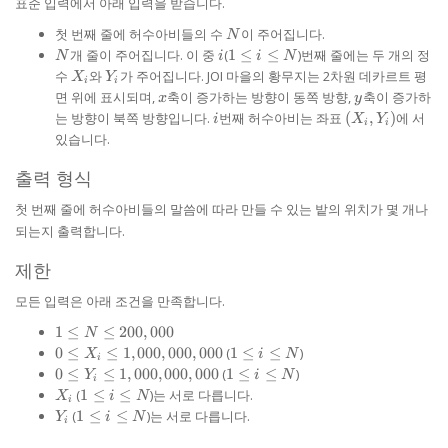
표준 입력에서 아래 입력을 받습니다.
N
첫 번째 줄에 허수아비들의 수
이 주어집니다.
N
N
i
1
개 줄이 주어집니다. 이 중
(
1
≤
≤
)번째 줄에는 두 개의 정
N
i
i
N
\le
X_{i}
Y_{i}
수
와
가 주어집니다. JOI 마을의 황무지는 2차원 데카르트 평
X
Y
i
i
i
x
y
면 위에 표시되며,
축이 증가하는 방향이 동쪽 방향,
축이 증가하
x
y
\le
i
(X_{i},
는 방향이 북쪽 방향입니다.
번째 허수아비는 좌표
(
,
)
에 서
i
X
Y
N
i
i
Y_{i})
있습니다.
출력 형식
첫 번째 줄에 허수아비들의 말씀에 따라 만들 수 있는 밭의 위치가 몇 개나
되는지 출력합니다.
제한
모든 입력은 아래 조건을 만족합니다.
1 \le N
1
≤
≤
200
,
000
N
\le
0 \le X_{i}
1
0
≤
≤
1
,
000
,
000
,
000
(
1
≤
≤
)
X
i
N
i
200,000
\le
\le
0 \le Y_{i}
1
0
≤
≤
1
,
000
,
000
,
000
(
1
≤
≤
)
Y
i
N
i
1,000,000,000
i
\le
\le
X_{i}
1
(
1
≤
≤
)는 서로 다릅니다.
X
i
N
i
\le
1,000,000,000
i
\le
Y_{i}
1
(
1
≤
≤
)는 서로 다릅니다.
Y
i
N
N
i
\le
i
\le
N
\le