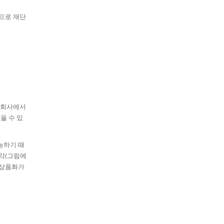
각으로 재단
트 회사에서
을 수 있
능하기 때
조각(그림에
 상품화가