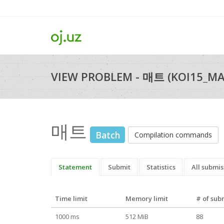
VIEW PROBLEM - 매트 (KOI15_MA
매트
Batch
Compilation commands
Statement
Submit
Statistics
All submis
Time limit
Memory limit
# of sub
1000 ms
512 MiB
88