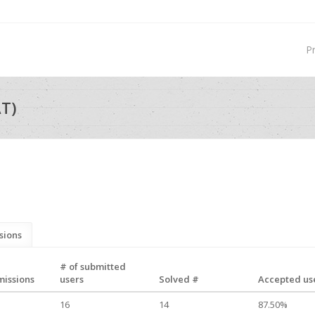
P
T)
sions
# of submitted
missions
users
Solved #
Accepted use
16
14
87.50%