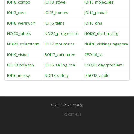
IOI18_combo
JOI18_stove
IOI16_molecules
IOI13_cave
IOI15_horses
JOI14_pinball
IOI18_werewolf
IOI16_tetris
IOI16_dna
NOI20_labels
NOI20_progression
NOI20_discharging
NOI20_solarstorm
IOI17_mountains
NOI20_visitingsingapore
IOI19_vision
BOI17_catinatree
CEOI16_icc
BOI18_polygon
JOI16_selling_rna
CCO20_day2problem1
IOI16_messy
NOI18_safety
IZhO12_apple
© 2013-2026 박수찬
GITHUB