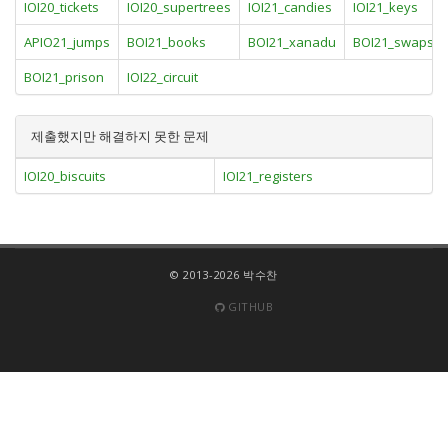
IOI20_tickets
IOI20_supertrees
IOI21_candies
IOI21_keys
APIO21_jumps
BOI21_books
BOI21_xanadu
BOI21_swaps
BOI21_prison
IOI22_circuit
제출했지만 해결하지 못한 문제
IOI20_biscuits
IOI21_registers
© 2013-2026 박수찬
GITHUB