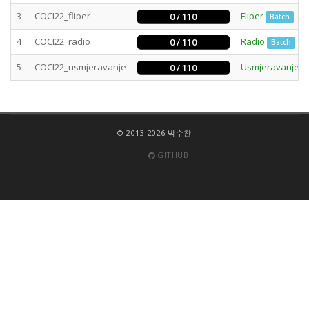
3
COCI22_fliper
Fliper
0 / 110
Batch
4
COCI22_radio
Radio
0 / 110
Batch
5
COCI22_usmjeravanje
Usmjeravanje
0 / 110
© 2013-2026 박수찬
GITHUB