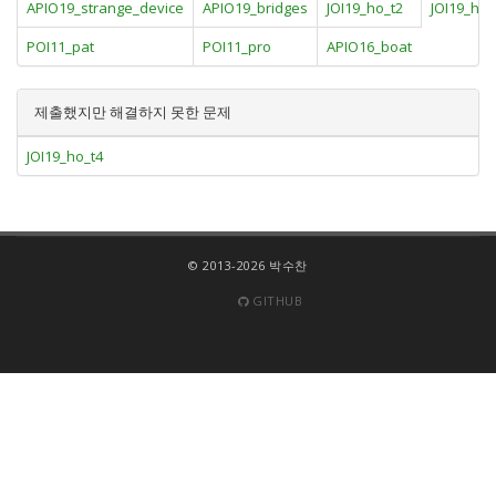
APIO19_strange_device
APIO19_bridges
JOI19_ho_t2
JOI19_ho_
POI11_pat
POI11_pro
APIO16_boat
제출했지만 해결하지 못한 문제
JOI19_ho_t4
© 2013-2026 박수찬
GITHUB