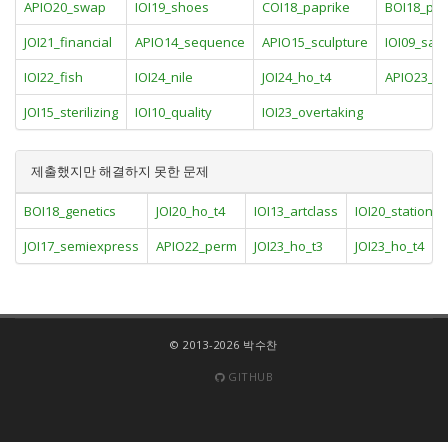
APIO20_swap
IOI19_shoes
COI18_paprike
BOI18_pat
JOI21_financial
APIO14_sequence
APIO15_sculpture
IOI09_sal
IOI22_fish
IOI24_nile
JOI24_ho_t4
APIO23_cy
JOI15_sterilizing
IOI10_quality
IOI23_overtaking
제출했지만 해결하지 못한 문제
BOI18_genetics
JOI20_ho_t4
IOI13_artclass
IOI20_stations
JOI17_semiexpress
APIO22_perm
JOI23_ho_t3
JOI23_ho_t4
© 2013-2026 박수찬
GITHUB