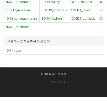
NOI20_mountains
BOI19_valley
NOI17_hotspot
NOI20
CEOI17_museum
COCI19_dzumbus
COCI21_index
IZhO1
JOI18_commuter_pass
BOI19_kitchen
COCI21_patkice2
COCI
NOI20_aesthetic
제출했지만 해결하지 못한 문제
IOI11_race
© 2013-2026 박수찬
GITHUB