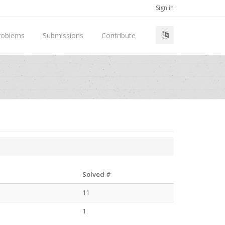
Sign in
roblems
Submissions
Contribute
Solved #
11
1