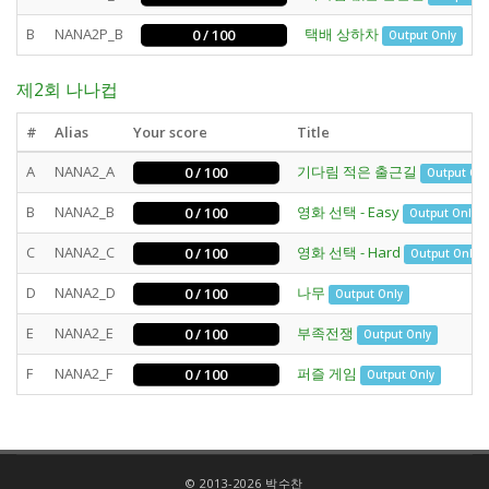
B
NANA2P_B
택배 상하차
0 / 100
Output Only
제2회 나나컵
#
Alias
Your score
Title
A
NANA2_A
기다림 적은 출근길
0 / 100
Output Onl
B
NANA2_B
영화 선택 - Easy
0 / 100
Output Only
C
NANA2_C
영화 선택 - Hard
0 / 100
Output Only
D
NANA2_D
나무
0 / 100
Output Only
E
NANA2_E
부족전쟁
0 / 100
Output Only
F
NANA2_F
퍼즐 게임
0 / 100
Output Only
© 2013-2026 박수찬