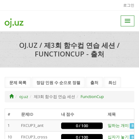
로그인
OJ.UZ / 제3회 함수컵 연습 세션 /
FUNCTIONCUP - 출처
문제 목록
정답 인원 수 순으로 정렬
출처
최신
oj.uz
제3회 함수컵 연습 세션
FunctionCup
#
문제ID
내 점수
제목
1
FXCUP3_ant
일하는 개미
0 / 100
Batc
10
FXCUP3_cross
십자가 놓기
0 / 100
Batc