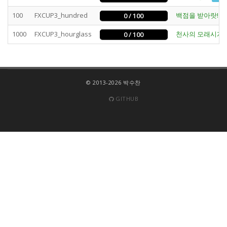
100
FXCUP3_hundred
백점을 받아랏!
0 / 100
O
1000
FXCUP3_hourglass
천사의 모래시계
0 / 100
© 2013-2026 박수찬
GITHUB