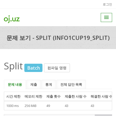
로그인
문제 보기 - SPLIT (INFO1CUP19_SPLIT)
Split
Batch
컴파일 명령
문제 내용
제출
통계
전체 답안 목록
시간 제한
메모리 제한
제출 횟수
제출한 사람 수
해결한 사람 수
1000 ms
256 MiB
49
43
43