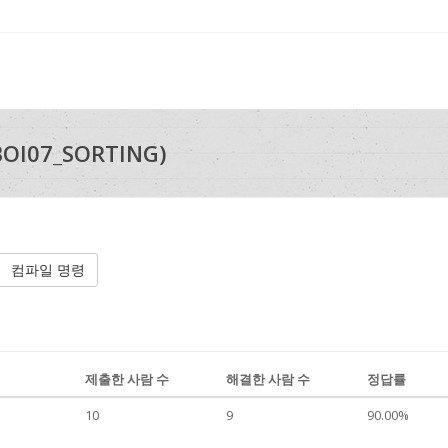
OI07_SORTING)
컴파일 명령
제출한 사람 수
해결한 사람 수
정답률
10
9
90.00%