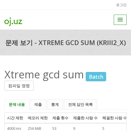
로그인
문제 보기 - XTREME GCD SUM (KRIII2_X)
Xtreme gcd sum
Batch
컴파일 명령
문제 내용
제출
통계
전체 답안 목록
시간 제한
메모리 제한
제출 횟수
제출한 사람 수
해결한 사람 수
4000 ms
256 MiB
53
9
5