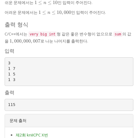
1
쉬운 문제에서는
1
≤
≤
10
인 입력이 주어진다.
n
\le
1 \le n
어려운 문제에서는
1
≤
≤
10
,
000
인 입력이 주어진다.
n
n
\le
\le
10,000
출력 형식
10
C/C++에서는
형 같은 좋은 변수형이 없으므로
의 값
very big int
sum
1,000,000,007
을
1
,
000
,
000
,
007
로 나눈 나머지를 출력한다.
입력
3

1 7

1 5

출력
문제 출처
제2회 kriiICPC X번