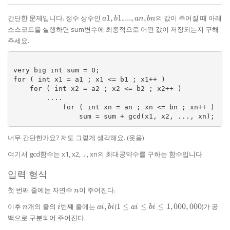
a1,
간단한 문제입니다. 정수 상수인
1
,
1
,
...
,
,
의 값이 주어질 때 아래
a
b
an
bn
b1,
소스코드를 실행하면 sum변수에 최종적으로 어떤 값이 저장되는지 구해
...,
주세요.
an,
bn
very big int sum = 0; 

for ( int x1 = a1 ; x1 <= b1 ; x1++ ) 

    for ( int x2 = a2 ; x2 <= b2 ; x2++ ) 

        .... 

            for ( int xn = an ; xn <= bn ; xn++ ) 

너무 간단한가요? 저도 그렇게 생각해요. (웃음)
여기서 gcd함수는 x1, x2, ..., xn의 최대공약수를 구하는 함수입니다.
입력 형식
n
첫 번째 줄에는 자연수
이 주어진다.
n
n
i
ai,
1 \le ai
이후
개의 줄의
번째 줄에는
,
(
1
≤
≤
≤
1
,
000
,
000
)가 공
n
i
ai
bi
ai
bi
bi
\le bi \le
백으로 구분되어 주어진다.
1,000,000