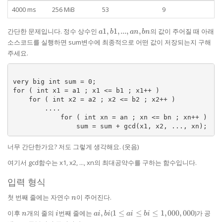
4000 ms
256 MiB
53
9
a1,
간단한 문제입니다. 정수 상수인
1
,
1
,
...
,
,
의 값이 주어질 때 아래
a
b
an
bn
b1,
소스코드를 실행하면 sum변수에 최종적으로 어떤 값이 저장되는지 구해
...,
주세요.
an,
bn
very big int sum = 0; 

for ( int x1 = a1 ; x1 <= b1 ; x1++ ) 

    for ( int x2 = a2 ; x2 <= b2 ; x2++ ) 

        .... 

            for ( int xn = an ; xn <= bn ; xn++ ) 

너무 간단한가요? 저도 그렇게 생각해요. (웃음)
여기서 gcd함수는 x1, x2, ..., xn의 최대공약수를 구하는 함수입니다.
입력 형식
n
첫 번째 줄에는 자연수
이 주어진다.
n
n
i
ai,
1 \le ai
이후
개의 줄의
번째 줄에는
,
(
1
≤
≤
≤
1
,
000
,
000
)가 공
n
i
ai
bi
ai
bi
bi
\le bi \le