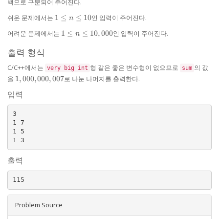
백으로 구분되어 주어진다.
1,000,000
1
쉬운 문제에서는
1
≤
≤
10
인 입력이 주어진다.
n
\le
1 \le n
어려운 문제에서는
1
≤
≤
10
,
000
인 입력이 주어진다.
n
n
\le
\le
10,000
출력 형식
10
C/C++에서는
형 같은 좋은 변수형이 없으므로
의 값
very big int
sum
1,000,000,007
을
1
,
000
,
000
,
007
로 나눈 나머지를 출력한다.
입력
3

1 7

1 5

출력
Problem Source