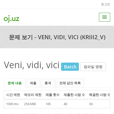
로그인
문제 보기 - VENI, VIDI, VICI (KRIII2_V)
Veni, vidi, vici
Batch
컴파일 명령
문제 내용
제출
통계
전체 답안 목록
시간 제한
메모리 제한
제출 횟수
제출한 사람 수
해결한 사람 수
1000 ms
256 MiB
165
40
36