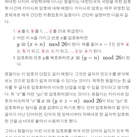
위대한 사이버 국방학과에 다니는 원철이는 대한민국의 국방을 위한 암호
학 시간에 카이사르 암호에 대해 배웠다. 카이사르 암호는 매우 유명한 암
호체계로 매우 간단한 치환암호의 일종이다. 간단히 설명하면 다음과 같
다.
를 0,
를 1, ...,
를 25로 취급한다.
a
b
z
n
x
어떤 키
을 가지고 번호
를 암호화하면
n
x
n
이 된다. 예를 들어
=
1
인 경우
n
a
=
는
가 되고,
는
가 되고, ...,
는
가 된다.
b
b
c
z
a
1
y
암호화된 번호
를 복호화하면
이 된
y
다.
원철이는 이 암호의 단점도 같이 배웠다. 그것은 글자의 빈도수를 분석해
보는 것으로 암호가 쉽게 파악될 수 있다는 것이다. 똑똑한 원철이는 한 글
자를 두 글자로 암호화하여 이러한 단점을 피할 수 있을 것이라고 생각했
x
yz
다. 즉 "
"를 어떤 "
"로 암호화하겠다는 것이다. 원철이는 카이사르 암
x
yz
x
yz
호와 비슷하게 "
"를
이 되는 "
"로
x
yz
암호화하는 방식을
원철 암호
라고 하기로 했다. 만약 암호화해야 할 것이
글자가 아닌 단어라면, 단어의 맨 앞에서부터 차례대로 한 글자씩 암호화
한 것을 순서대로 붙여서 사용하기로 했다.
그러나 원철이는 이런 식으로 암호화를 하게 되면 단어의 길이가 모두 짝