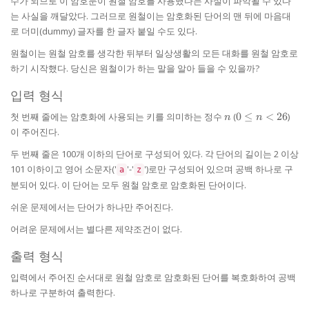
수가 되므로 이 암호문이 원철 암호를 사용했다는 사실이 파악될 수 있다
는 사실을 깨달았다. 그러므로 원철이는 암호화된 단어의 맨 뒤에 마음대
로 더미(dummy) 글자를 한 글자 붙일 수도 있다.
원철이는 원철 암호를 생각한 뒤부터 일상생활의 모든 대화를 원철 암호로
하기 시작했다. 당신은 원철이가 하는 말을 알아 들을 수 있을까?
입력 형식
n
0
첫 번째 줄에는 암호화에 사용되는 키를 의미하는 정수
(
0
≤
<
26
)
n
n
\le
이 주어진다.
n
<
두 번째 줄은 100개 이하의 단어로 구성되어 있다. 각 단어의 길이는 2 이상
26
101 이하이고 영어 소문자('
'-'
')로만 구성되어 있으며 공백 하나로 구
a
z
분되어 있다. 이 단어는 모두 원철 암호로 암호화된 단어이다.
쉬운 문제에서는 단어가 하나만 주어진다.
어려운 문제에서는 별다른 제약조건이 없다.
출력 형식
입력에서 주어진 순서대로 원철 암호로 암호화된 단어를 복호화하여 공백
하나로 구분하여 출력한다.