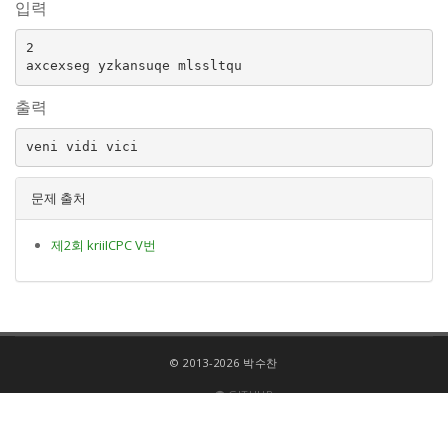
입력
2

출력
문제 출처
제2회 kriiICPC V번
© 2013-2026 박수찬
GITHUB