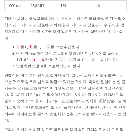
1000 ms
256 MiB
165
40
위대한 사이버 국방학과에 다니는 원철이는 대한민국의 국방을 위한 암호
학 시간에 카이사르 암호에 대해 배웠다. 카이사르 암호는 매우 유명한 암
호체계로 매우 간단한 치환암호의 일종이다. 간단히 설명하면 다음과 같
다.
를 0,
를 1, ...,
를 25로 취급한다.
a
b
z
n
x
n
어떤 키
을 가지고 번호
를 암호화하면
이 된다. 예를 들어
=
n
x
n
=
1
인 경우
는
가 되고,
는
가 되고, ...,
는
가 된다.
a
b
b
c
z
a
1
y
암호화된 번호
를 복호화하면
이 된다.
y
원철이는 이 암호의 단점도 같이 배웠다. 그것은 글자의 빈도수를 분석해
보는 것으로 암호가 쉽게 파악될 수 있다는 것이다. 똑똑한 원철이는 한 글
자를 두 글자로 암호화하여 이러한 단점을 피할 수 있을 것이라고 생각했
x
yz
다. 즉 "
"를 어떤 "
"로 암호화하겠다는 것이다. 원철이는 카이사르 암
x
yz
x
yz
호와 비슷하게 "
"를
이 되는 "
"로 암호화하는 방식을
원철 암호
라고 하
x
yz
기로 했다. 만약 암호화해야 할 것이 글자가 아닌 단어라면, 단어의 맨 앞에
서부터 차례대로 한 글자씩 암호화한 것을 순서대로 붙여서 사용하기로 했
다.
그러나 원철이는 이런 식으로 암호화를 하게 되면 단어의 길이가 모두 짝