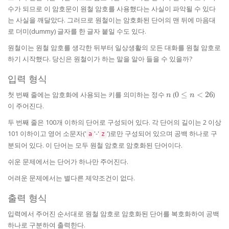
수가 되므로 이 암호문이 원철 암호를 사용했다는 사실이 파악될 수 있다
는 사실을 깨달았다. 그러므로 원철이는 암호화된 단어의 맨 뒤에 마음대
로 더미(dummy) 글자를 한 글자 붙일 수도 있다.
원철이는 원철 암호를 생각한 뒤부터 일상생활의 모든 대화를 원철 암호로
하기 시작했다. 당신은 원철이가 하는 말을 알아 들을 수 있을까?
입력 형식
n
0
첫 번째 줄에는 암호화에 사용되는 키를 의미하는 정수
(
0
≤
<
26
)
n
n
\le
이 주어진다.
n
<
두 번째 줄은 100개 이하의 단어로 구성되어 있다. 각 단어의 길이는 2 이상
26
101 이하이고 영어 소문자('
'-'
')로만 구성되어 있으며 공백 하나로 구
a
z
분되어 있다. 이 단어는 모두 원철 암호로 암호화된 단어이다.
쉬운 문제에서는 단어가 하나만 주어진다.
어려운 문제에서는 별다른 제약조건이 없다.
출력 형식
입력에서 주어진 순서대로 원철 암호로 암호화된 단어를 복호화하여 공백
하나로 구분하여 출력한다.