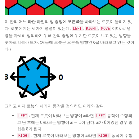
이 판의 어느
파란
타일의 정 중앙에
오른쪽
을 바라보는 로봇이 올려져 있
다. 로봇에게는 세가지 명령이 있는데,
,
,
이다. 각 명
LEFT
RIGHT
MOVE
령을 자세히 정의하기 위해 칸의 중앙에 위치한 로봇이 보고 있는 방향을
숫자로 나타내보자. (처음에 로봇은 오른쪽 방향인
0
을 바라보고 있는 것이
다.)
그리고 이제 로봇의 세가지 동작을 정의하면 아래와 같다.
x
: 현재 로봇이 바라보는 방향이
라면
동작이 수행되
LEFT
x
LEFT
x
x
0
고 난 후에는 바라보는 방향이
−
1
이 된다.
가
0
이었던 경우 방
x
x
-
5
향은
5
가 된다.
1
x
: 현재 로봇이 바라보는 방향이
라면
동작이 수행
RIGHT
x
RIGHT