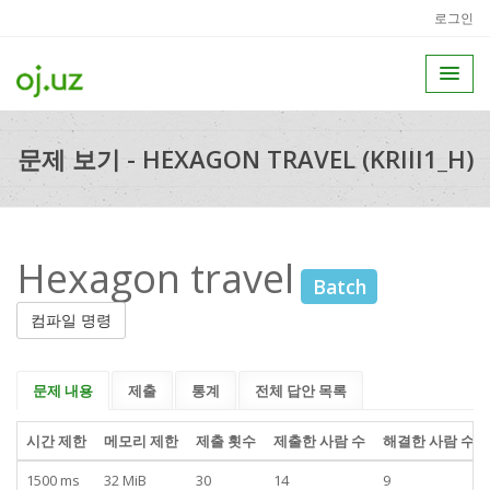
로그인
문제 보기 - HEXAGON TRAVEL (KRIII1_H)
Hexagon travel
Batch
컴파일 명령
문제 내용
제출
통계
전체 답안 목록
시간 제한
메모리 제한
제출 횟수
제출한 사람 수
해결한 사람 수
1500 ms
32 MiB
30
14
9