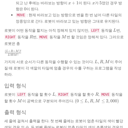
x
x
5
되고 난 후에는 바라보는 방향이
+
1
이 된다.
가
5
였던 경우 방
x
x
+
0
향은
0
이 된다.
1
: 현재 바라보고 있는 방향으로 변을 한 번 넘어 다른 타일의
MOVE
정중앙으로 간다. 로봇이 바라보고 있는 방향은 그대로 유지된다.
L
로봇이 어떤 동작을 할지는 아직 정해져 있지 않지만,
동작을
번,
LEFT
L
R
M
동작을
번,
동작을
번 할 것임은 정해져 있다. 그러므로
RIGHT
R
MOVE
M
로봇은 총
(
+
+
)!
\frac{(L
L
R
M
!
!
!
L
R
M
+ R +
L,
가지의 서로 순서가 다른 동작을 수행할 수 있는 것이다.
,
,
이 주어
M)!}{L!
L
R
M
R,
R! M!}
질 때 로봇이 각 색깔의 타일에 멈출 경우의 수를 구하는 프로그램을 작성
M
하라.
입력 형식
L
R
로봇이
동작을 할 횟수
,
동작을 할 횟수
,
동작을
LEFT
L
RIGHT
R
MOVE
M
(0 \le
할 횟수
이 공백으로 구분되어 주어진다.
(
0
≤
,
,
≤
2
,
000
)
M
L
R
M
L, R,
M \le
출력 형식
2,000)
세 줄에 걸쳐서 출력을 한다. 첫 번째 줄에는 로봇이 멈춘 타일의 색이 빨강
색일 경우 의 수, 두 번째 줄에는 로봇이 멈춘 타일의 색이 초록색일 경우의