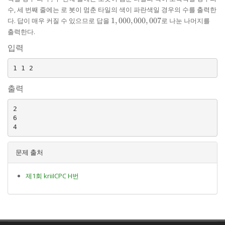
수, 세 번째 줄에는 로 봇이 멈춘 타일의 색이 파란색일 경우의 수를 출력한
1,000,000,007
다. 답이 매우 커질 수 있으므로 답을
1
,
000
,
000
,
007
로 나눈 나머지를
출력한다.
입력
출력
2

6

문제 출처
제1회 kriiICPC H번