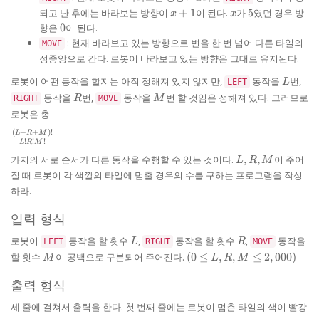
x
x
5
되고 난 후에는 바라보는 방향이
+
1
이 된다.
가
5
였던 경우 방
x
x
+
0
향은
0
이 된다.
1
: 현재 바라보고 있는 방향으로 변을 한 번 넘어 다른 타일의
MOVE
정중앙으로 간다. 로봇이 바라보고 있는 방향은 그대로 유지된다.
L
로봇이 어떤 동작을 할지는 아직 정해져 있지 않지만,
동작을
번,
LEFT
L
R
M
동작을
번,
동작을
번 할 것임은 정해져 있다. 그러므로
RIGHT
R
MOVE
M
로봇은 총
(
+
+
)!
\frac{(L
L
R
M
!
!
!
L
R
M
+ R +
L,
가지의 서로 순서가 다른 동작을 수행할 수 있는 것이다.
,
,
이 주어
M)!}{L!
L
R
M
R,
R! M!}
질 때 로봇이 각 색깔의 타일에 멈출 경우의 수를 구하는 프로그램을 작성
M
하라.
입력 형식
L
R
로봇이
동작을 할 횟수
,
동작을 할 횟수
,
동작을
LEFT
L
RIGHT
R
MOVE
M
(0 \le
할 횟수
이 공백으로 구분되어 주어진다.
(
0
≤
,
,
≤
2
,
000
)
M
L
R
M
L, R,
M \le
출력 형식
2,000)
세 줄에 걸쳐서 출력을 한다. 첫 번째 줄에는 로봇이 멈춘 타일의 색이 빨강