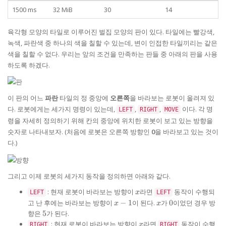
1500 ms
32 MiB
30
14
육각형 모양의 타일로 이루어진 벌집 모양의 판이 있다. 타일에는 빨강색,
녹색, 파란색 중 하나의 색을 칠할 수 있는데, 변이 인접한 타일끼리는 같은
색을 칠할 수 없다. 우리는 앞의 조건을 만족하는 판들 중 아래의 판을 사용
하도록 하겠다.
이 판의 어느
파란
타일의 정 중앙에
오른쪽
을 바라보는 로봇이 올려져 있
다. 로봇에게는 세가지 명령이 있는데,
,
,
이다. 각 명
LEFT
RIGHT
MOVE
령을 자세히 정의하기 위해 칸의 중앙에 위치한 로봇이 보고 있는 방향을
숫자로 나타내보자. (처음에 로봇은 오른쪽 방향인
0
을 바라보고 있는 것이
다.)
그리고 이제 로봇의 세가지 동작을 정의하면 아래와 같다.
x
: 현재 로봇이 바라보는 방향이
라면
동작이 수행되
LEFT
x
LEFT
x
x
0
고 난 후에는 바라보는 방향이
−
1
이 된다.
가
0
이었던 경우 방
x
x
-
5
향은
5
가 된다.
1
x
: 현재 로봇이 바라보는 방향이
라면
동작이 수행
RIGHT
x
RIGHT