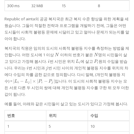
300 ms
32 MiB
15
8
Republic of ainta의 공공 복지국은 최근 복지 수준 향상을 위한 계획을 세
웠습니다. 그들이 적절한 전략과 프로그램을 개발하기 전에, 그들은 어떤
도시들이 사회적 불평등 문제에 시달리고 있고 얼마나 문제가 되는지를 알
아야 합니다.
복지국의 직원은 임의의 도시의 사회적 불평등 지수를 측정하는 방법을 제
N
N
안합니다. 어떤 도시에 1 이상
이하의 번호가 붙은
명의 시민들이 살
N
N
i
L_{i}
P_{i}
고 있다고 가정해 봅시다.
번 시민은 위치
에 살고
원의 수입을 받습
i
L
P
i
i
i
j
니다. 우리는
번 시민과
번 시민 사이의 개인적 불평등 지수를 위치의 차
i
j
에다 수입의 차를 곱한 값으로 정의합니다. 다시 말해, (개인적 불평등 지
|L_{i}
수) =
∣
−
∣
×
∣
−
∣
입니다. 이 도시의 사회적 불평등 지수는 모
L
L
P
P
i
j
i
j
-
든 서로 다른 두 시민의 쌍에 대해 개인적 불평등 지수를 구한 뒤 모두 더한
L_{j}|
값이 됩니다.
\times
|P_{i}
예를 들어, 아래와 같은 시민들이 살고 있는 도시가 있다고 가정해 봅시다.
-
P_{j}|
번호
위치
수입
1
5
10