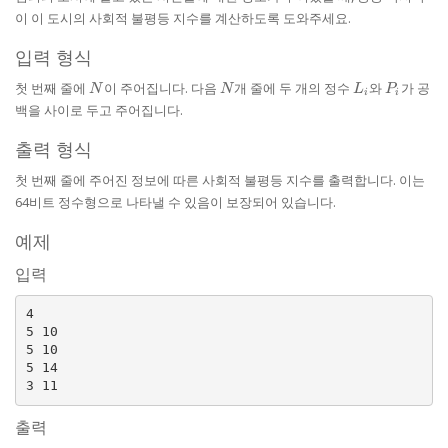
2
이 이 도시의 사회적 불평등 지수를 계산하도록 도와주세요.
+
0
입력 형식
+
2
N
N
L_{i}
P_{i}
첫 번째 줄에
이 주어집니다. 다음
개 줄에 두 개의 정수
와
가 공
N
N
L
P
i
i
+
백을 사이로 두고 주어집니다.
6
=
출력 형식
10
첫 번째 줄에 주어진 정보에 따른 사회적 불평등 지수를 출력합니다. 이는
64비트 정수형으로 나타낼 수 있음이 보장되어 있습니다.
예제
입력
4

5 10

5 10

5 14

출력