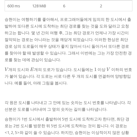
600 ms
128 MiB
6
2
승현이는 여행하기를 좋아해서, 프로그래머들에게 임의의 한 도시에서 출
발하여 또다른 도시에 도착하는 최단 경로를 찾는 것을 도와 달라고 요청
하고는 합니다. 몇 년 간의 여행 후, 그는 최단 경로가 언제나 가장 시간이
절약되는 경로는 아니라는 것을 깨닫게 되었습니다. 이러한 현상은 최단
경로 상의 도로들이 매우 상태가 좋지 않아서 다시 돌아가서 또다른 경로
를 찾아야 할 때 발생할 수 있습니다. 그래서 이번에는 그는 가장 안전한 경
로를 찾는 데에 관심이 있습니다.
V
E
1
V
개의 도시와
개의 도로가 있습니다. 도시들에는
1
이상
이하의 번호
V
E
V
가 붙어 있습니다. 각 도로는 서로 다른 두 개의 도시를 연결하며 양방향입
니다. 예를 들어, 아래 그림을 봅시다.
각 원은 도시를 나타내고 그 안에 있는 숫자는 도시 번호를 나타냅니다. 각
선분은 도로를 나타내며 그 옆의 숫자는 길이를 나타냅니다.
승현이가 1번 도시에서 출발하여 5번 도시에 도착하고자 한다면, 최단 경
로는 2번 도시를 방문한 뒤 5번 도시에 도착하는 것이 됩니다. 이 경로는
<1, 2, 5>와 같이 쓸 수 있습니다. 하지만, 승현이는 이상적이지 않은 상황