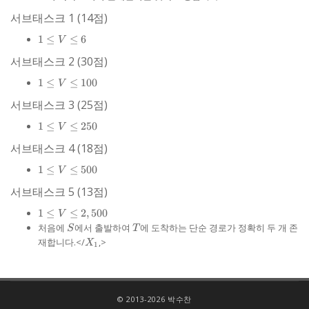
서브태스크 1 (14점)
1
1
≤
≤
6
V
\le
서브태스크 2 (30점)
V
\le
1
1
≤
≤
100
V
6
\le
서브태스크 3 (25점)
V
\le
1
1
≤
≤
250
V
100
\le
서브태스크 4 (18점)
V
\le
1
1
≤
≤
500
V
250
\le
서브태스크 5 (13점)
V
\le
1 \le
1
≤
≤
2
,
500
V
500
V \le
S
T
처음에
에서 출발하여
에 도착하는 단순 경로가 정확히 두 개 존
S
T
2,500
X_{1}
재합니다.</
,>
X
1
© 2013-2026 박수찬