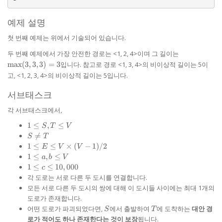
예제 설명
첫 번째 예제는 위에서 기술되어 있습니다.
\max(3,
두 번째 예제에서 가장 안전한 경로는 <1, 2, 4>이며 그 길이는
3, 3) =
m
a
x
(
3
,
3
,
3
)
=
3
입니다. 참고로 경로 <1, 3, 4>의 비이상적 길이는 5이
3
고, <1, 2, 3, 4>의 비이상적 길이는 5입니다.
서브태스크
각 서브태스크에서,
1
1
≤
,
≤
S
T
V
\le
S

=
S
T
S,
\neq
1 \le
1
≤
≤
×
(
−
1
)
/2
E
V
V
T
T
E \le
1
1
≤
,
≤
a
b
V
\le
V
\le
1 \le c
1
≤
≤
10
,
000
c
V
\times
a,
\le
각 도로는 서로 다른 두 도시를 연결합니다.
(V-1)
b
10,000
모든 서로 다른 두 도시의 쌍에 대해 이 도시들 사이에는 최대 1개의
/ 2
\le
도로가 존재합니다.
V
S
T
어떤 도로가 파괴되었다면,
에서 출발하여
에 도착하는
대안 경
S
T
로가 적어도 하나 존재한다는 것이 보장
됩니다.