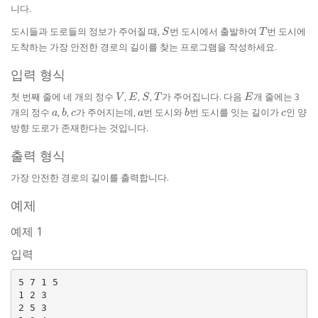
니다.
S
T
도시들과 도로들의 정보가 주어질 때,
번 도시에서 출발하여
번 도시에
S
T
도착하는 가장 안전한 경로의 길이를 찾는 프로그램을 작성하세요.
입력 형식
V
E
S
T
E
첫 번째 줄에 네 개의 정수
,
,
,
가 주어집니다. 다음
개 줄에는 3
V
E
S
T
E
a
b
c
a
b
c
개의 정수
,
,
가 주어지는데,
번 도시와
번 도시를 잇는 길이가
인 양
a
b
c
a
b
c
방향 도로가 존재한다는 것입니다.
출력 형식
가장 안전한 경로의 길이를 출력합니다.
예제
예제 1
입력
5 7 1 5

1 2 3

2 5 3
