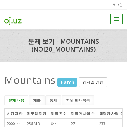
로그인
문제 보기 - MOUNTAINS
(NOI20_MOUNTAINS)
Mountains
Batch
컴파일 명령
문제 내용
제출
통계
전체 답안 목록
시간 제한
메모리 제한
제출 횟수
제출한 사람 수
해결한 사람 수
2000 ms
256 MiB
644
271
233