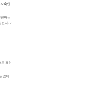
"
자축인
 3년째는
환된다. 이
”으로 표현
 없다.