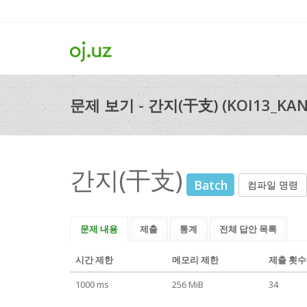
문제 보기 - 간지(干支) (KOI13_KANJ
간지(干支)
Batch
컴파일 명령
문제 내용
제출
통계
전체 답안 목록
시간 제한
메모리 제한
제출 횟수
1000 ms
256 MiB
34