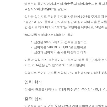
예로부터 동아시아에서는 십간(十干)과 십이지(十二支)를 사용
묘진사오미신유술해
"를 말한다.
십간과 십이지로 구성된 간지를 사용하여 60년을 주기로 각 연도
“병인” 과 같이 올해의 간지에서 십간과 십이지의 다음 문자를
런 순서로 하여 마지막 “계해”는 60년째를 나타내고, 61년째는
60갑자를 서양식으로 나타내기 위해
십간을 0부터 9까지의 정수로 표현하고
십이지를 “ABCDEFGHIJKL"로 표현하고
십간과 십이지의 순서를 바꾼다고 하자.
이를 서양식 간지 표현법이라고 부르자. 예를 들면, “갑자”는 “A0”
되고, 2014년은 갑오년으로 “G0” 로 표현된다.
입력으로 주어진 연도를 서양식 간지 표현법으로 나타낸 것을 
입력 형식
N
1 \l
한 줄에 연도를 나타내는 1개의 정수
이 주어진다. 단,
1
≤
N
\le
1,00
출력 형식
N
입력으로 주어진 연도
을 서양식 간지 표현법으로 표현한 문
N