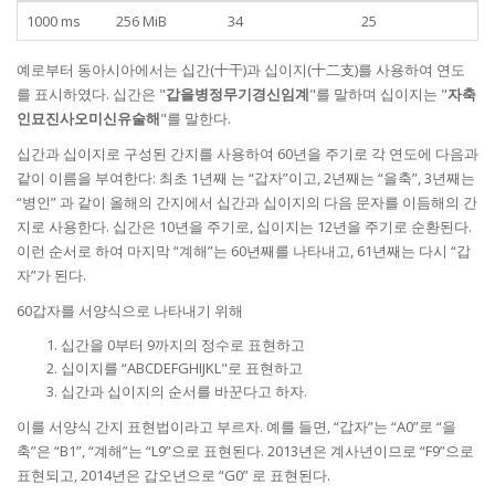
1000 ms
256 MiB
34
25
예로부터 동아시아에서는 십간(十干)과 십이지(十二支)를 사용하여 연도
를 표시하였다. 십간은 "
갑을병정무기경신임계
"를 말하며 십이지는 "
자축
인묘진사오미신유술해
"를 말한다.
십간과 십이지로 구성된 간지를 사용하여 60년을 주기로 각 연도에 다음과
같이 이름을 부여한다: 최초 1년째 는 “갑자”이고, 2년째는 “을축”, 3년째는
“병인” 과 같이 올해의 간지에서 십간과 십이지의 다음 문자를 이듬해의 간
지로 사용한다. 십간은 10년을 주기로, 십이지는 12년을 주기로 순환된다.
이런 순서로 하여 마지막 “계해”는 60년째를 나타내고, 61년째는 다시 “갑
자”가 된다.
60갑자를 서양식으로 나타내기 위해
십간을 0부터 9까지의 정수로 표현하고
십이지를 “ABCDEFGHIJKL"로 표현하고
십간과 십이지의 순서를 바꾼다고 하자.
이를 서양식 간지 표현법이라고 부르자. 예를 들면, “갑자”는 “A0”로 “을
축”은 “B1”, “계해”는 “L9”으로 표현된다. 2013년은 계사년이므로 “F9”으로
표현되고, 2014년은 갑오년으로 “G0” 로 표현된다.