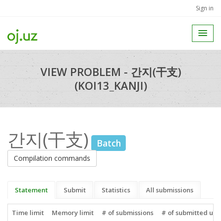
Sign in
VIEW PROBLEM - 간지(干支)
(KOI13_KANJI)
간지(干支)
Batch
Compilation commands
Statement
Submit
Statistics
All submissions
Time limit
Memory limit
# of submissions
# of submitted use