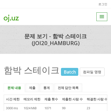
로그인
문제 보기 - 함박 스테이크
(JOI20_HAMBURG)
함박 스테이크
Batch
컴파일 명령
문제 내용
제출
통계
전체 답안 목록
시간 제한
메모리 제한
제출 횟수
제출한 사람 수
해결한 사람 수
3000 ms
1024 MiB
1071
99
23