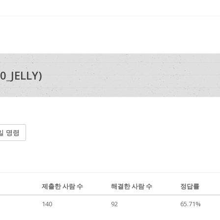
0_JELLY)
일 명령
제출한 사람 수
해결한 사람 수
정답률
140
92
65.71%