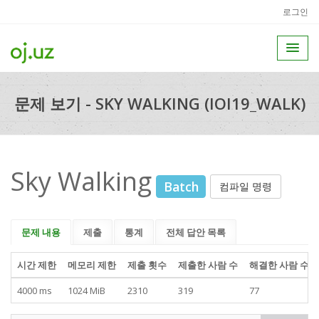
로그인
문제 보기 - SKY WALKING (IOI19_WALK)
Sky Walking
Batch
컴파일 명령
문제 내용
제출
통계
전체 답안 목록
시간 제한
메모리 제한
제출 횟수
제출한 사람 수
해결한 사람 수
4000 ms
1024 MiB
2310
319
77