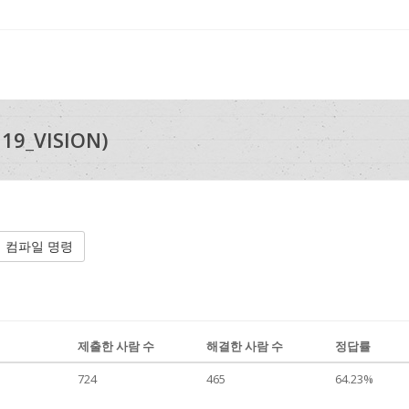
19_VISION)
컴파일 명령
제출한 사람 수
해결한 사람 수
정답률
724
465
64.23%