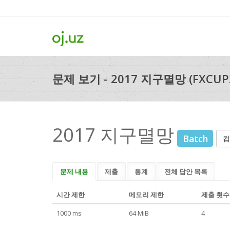
문제 보기 - 2017 지구멸망 (FXCUP2
2017 지구멸망
Batch
컴
문제 내용
제출
통계
전체 답안 목록
시간 제한
메모리 제한
제출 횟수
1000 ms
64 MiB
4