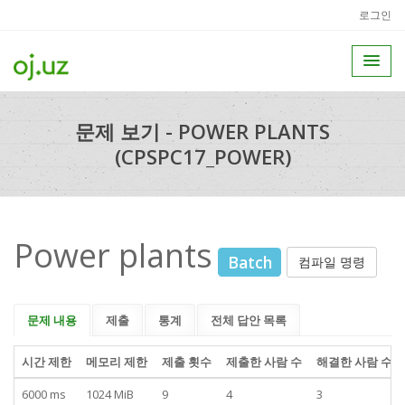
로그인
문제 보기 - POWER PLANTS
(CPSPC17_POWER)
Power plants
Batch
컴파일 명령
문제 내용
제출
통계
전체 답안 목록
시간 제한
메모리 제한
제출 횟수
제출한 사람 수
해결한 사람 수
6000 ms
1024 MiB
9
4
3