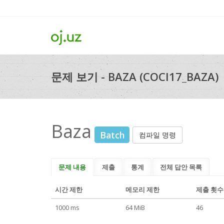
문제 보기 - BAZA (COCI17_BAZA)
Baza
Batch
컴파일 명령
문제 내용
제출
통계
전체 답안 목록
시간 제한
메모리 제한
제출 횟수
1000 ms
64 MiB
46