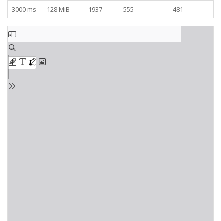
3000 ms
128 MiB
1937
555
481