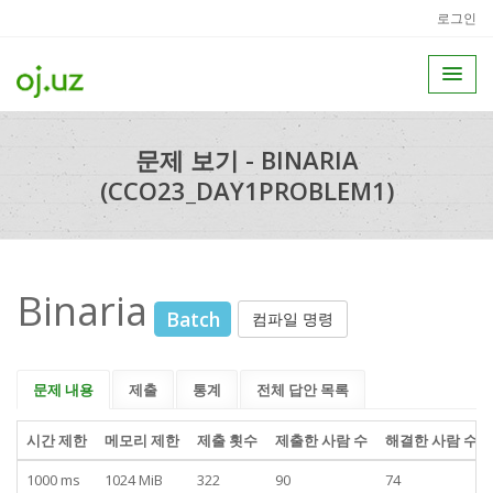
로그인
문제 보기 - BINARIA
(CCO23_DAY1PROBLEM1)
Binaria
Batch
컴파일 명령
문제 내용
제출
통계
전체 답안 목록
시간 제한
메모리 제한
제출 횟수
제출한 사람 수
해결한 사람 수
1000 ms
1024 MiB
322
90
74