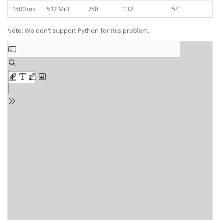
1500 ms
512 MiB
758
132
54
Note: We don't support Python for this problem.