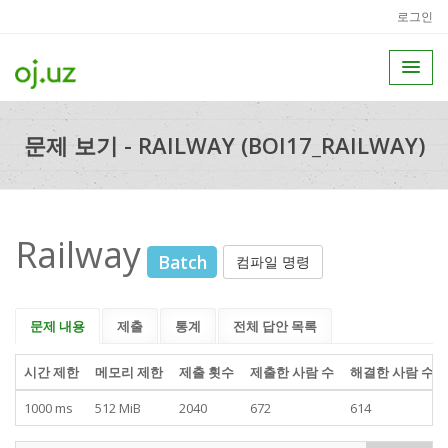
로그인
문제 보기 - RAILWAY (BOI17_RAILWAY)
Railway
Batch
컴파일 명령
문제 내용
제출
통계
전체 답안 목록
시간 제한
메모리 제한
제출 횟수
제출한 사람 수
해결한 사람 수
1000 ms
512 MiB
2040
672
614