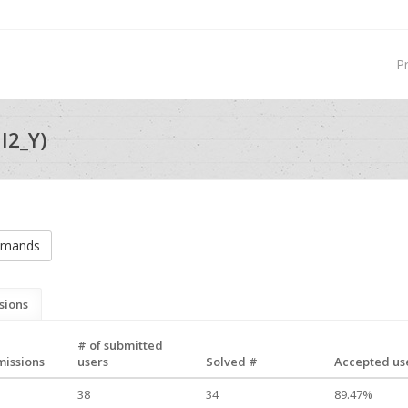
P
I2_Y)
mmands
sions
# of submitted
missions
users
Solved #
Accepted use
38
34
89.47%