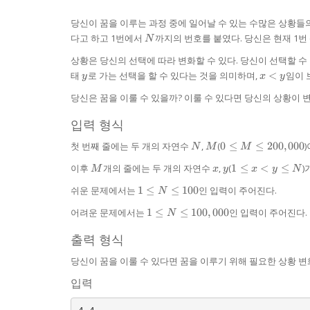
당신이 꿈을 이루는 과정 중에 일어날 수 있는 수많은 상황들
N
다고 하고 1번에서
까지의 번호를 붙였다. 당신은 현재 1번
N
상황은 당신의 선택에 따라 변화할 수 있다. 당신이 선택할 수
y
x
태
로 가는 선택을 할 수 있다는 것을 의미하며,
<
임이 
y
x
y
<
당신은 꿈을 이룰 수 있을까? 이룰 수 있다면 당신의 상황이 
y
입력 형식
N
M
0 \le M
첫 번째 줄에는 두 개의 자연수
,
(
0
≤
≤
200
,
000
N
M
M
\le
M
x
y
1
이후
개의 줄에는 두 개의 자연수
,
(
1
≤
<
≤
)
200,000
M
x
y
x
y
N
\le
1
쉬운 문제에서는
1
≤
≤
100
인 입력이 주어진다.
x
N
\le
<
1 \le N
어려운 문제에서는
1
≤
≤
100
,
000
인 입력이 주어진다.
N
N
y
\le
\le
\le
100,000
출력 형식
100
N
당신이 꿈을 이룰 수 있다면 꿈을 이루기 위해 필요한 상황 변화
입력