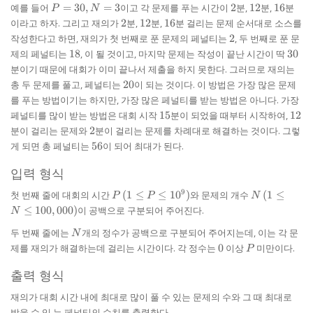
P
2
12
16
예를 들어
=
30
,
=
3
이고 각 문제를 푸는 시간이
2
분,
12
분,
16
분
P
N
=
2
12
16
이라고 하자. 그리고 재의가
2
분,
12
분,
16
분 걸리는 문제 순서대로 소스를
30,
2
작성한다고 하면, 재의가 첫 번째로 푼 문제의 페널티는
2
, 두 번째로 푼 문
N
18
30
제의 페널티는
18
, 이 될 것이고, 마지막 문제는 작성이 끝난 시간이 딱
30
=
분이기 때문에 대회가 이미 끝나서 제출을 하지 못한다. 그러므로 재의는
3
20
총 두 문제를 풀고, 페널티는
20
이 되는 것이다. 이 방법은 가장 많은 문제
를 푸는 방법이기는 하지만, 가장 많은 페널티를 받는 방법은 아니다. 가장
15
12
페널티를 많이 받는 방법은 대회 시작
15
분이 되었을 때부터 시작하여,
12
2
분이 걸리는 문제와
2
분이 걸리는 문제를 차례대로 해결하는 것이다. 그렇
56
게 되면 총 페널티는
56
이 되어 최대가 된다.
입력 형식
P
(1 \le
N
(1 \le N
9
첫 번째 줄에 대회의 시간
(
1
≤
≤
1
0
)
와 문제의 개수
(
1
≤
P
P
N
P \le
\le
≤
100
,
000
)
이 공백으로 구분되어 주어진다.
N
10^9)
100,000)
N
두 번째 줄에는
개의 정수가 공백으로 구분되어 주어지는데, 이는 각 문
N
0
P
제를 재의가 해결하는데 걸리는 시간이다. 각 정수는
0
이상
미만이다.
P
출력 형식
재의가 대회 시간 내에 최대로 많이 풀 수 있는 문제의 수와 그 때 최대로
받을 수 있 는 페널티의 수치를 출력한다.