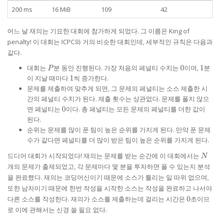
200 ms
16 MiB
109
42
어느 날 재의는 기묘한 대회에 참가하게 되었다. 그 이름은 King of
penalty! 이 대회는 ICPC와 거의 비슷한 대회인데, 세부적인 규칙은 다음과
같다.
P
0
1
대회는
분 동안 진행된다. 가장 처음의 페널티 수치는
0
이며,
1
분
P
1
이 지날 때마다
1
씩 증가한다.
문제를 제출하여 맞추게 되면, 그 문제의 페널티는 소스 제출한 시
간의 페널티 수치가 된다. 제출 횟수는 상관없다. 문제를 풀지 않으
0
면 페널티는
0
이다. 총 페널티는 모든 문제의 페널티를 더한 값이
된다.
순위는 문제를 많이 푼 팀이 높은 순위를 가지게 된다. 만약 푼 문제
수가 같다면 페널티를 더 많이 받은 팀이 높은 순위를 가지게 된다.
N
드디어 대회가 시작되었다! 재의는 문제를 받는 순간에 이 대회에서는
N
개의 문제가 출제되었고, 각 문제마다 몇 분을 투자하면 풀 수 있는지 분석
을 완료했다. 재의는 코딩머신이기 때문에 소스가 틀리는 일 따위 없으며,
또한 남자이기 때문에 한번 작성을 시작한 소스는 작성을 완료하고 나서야
0
다른 소스를 작성한다. 재의가 소스를 제출하는데 걸리는 시간은
0
초이므
로 이에 관해서는 신경 쓸 필요 없다.