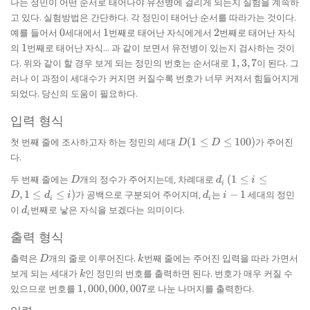
나는 정민이 어떤 순서로 태어나야 유전병에 걸리게 되는지 실험을 계속하
고 있다. 실험방법은 간단하다. 각 정민이 태어난 순서를 따라가는 것이다.
0
1
2
예를 들어서
0
세대에서
1
번째로 태어난 자식에게서
2
번째로 태어난 자식
1
의
1
번째로 태어난 자식... 과 같이 보면서 유전병이 있는지 검사하는 것이
1,
다. 위와 같이 할 경우 보게 되는 정민의 번호는 순서대로
1
,
3
,
7
이 된다. 그
3,
러나 이 과정이 세대수가 커지면 커질수록 번호가 너무 커져서 힘들어지게
7
되었다. 당신의 도움이 필요하다.
입력 형식
D (1
첫 번째 줄에 조사하고자 하는 정민의 세대
(
1
≤
≤
100
)
가 주어진
D
D
\le
다.
D
D
\le
d_{i}
(1 \le
두 번째 줄에는
개의 정수가 주어지는데, 차례대로
(
1
≤
≤
D
d
i
i
100)
i \le
d_{i}
i-
,
1
≤
≤
)
가 공백으로 구분되어 주어지며,
는
−
1
세대의 정민
D
d
i
d
i
i
i
D, 1
1
d_{i}
이
번째로 낳은 자식을 보겠다는 의미이다.
d
\le
i
d_{i}
출력 형식
\le i)
D
k
출력은
개의 줄로 이루어진다.
번째 줄에는 주어진 입력을 따라 가면서
D
k
k
보게 되는 세대가
인 정민의 번호를 출력하면 된다. 번호가 매우 커질 수
k
1,000,000,007
있으므로 번호를
1
,
000
,
000
,
007
로 나눈 나머지를 출력한다.