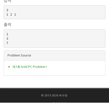
입력
3

출력
1

3

Problem Source
제1회 kriiICPC Problem I
© 2013-2026 박수찬
GITHUB