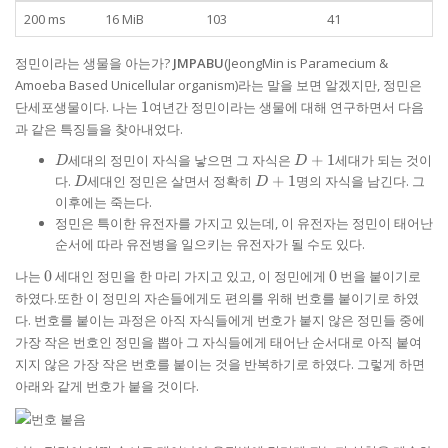
200 ms
16 MiB
103
41
정민이라는 생물을 아는가?
JMPABU
(JeongMin is Paramecium &
Amoeba Based Unicellular organism)라는 말을 보면 알겠지만, 정민은
1
단세포생물이다. 나는
1
여년간 정민이라는 생물에 대해 연구하면서 다음
과 같은 특징들을 찾아내었다.
D
D
세대의 정민이 자식을 낳으면 그 자식은
+
1
세대가 되는 것이
D
D
+
D
D
다.
세대인 정민은 살면서 정확히
+
1
명의 자식을 남긴다. 그
D
D
1
+
이후에는 죽는다.
1
정민은 특이한 유전자를 가지고 있는데, 이 유전자는 정민이 태어난
순서에 따라 유전병을 일으키는 유전자가 될 수도 있다.
0
0
나는
0
세대인 정민을 한 마리 가지고 있고, 이 정민에게
0
번을 붙이기로
하였다.또한 이 정민의 자손들에게도 편의를 위해 번호를 붙이기로 하였
다. 번호를 붙이는 과정은 아직 자식들에게 번호가 붙지 않은 정민들 중에
가장 작은 번호인 정민을 뽑아 그 자식들에게 태어난 순서대로 아직 붙여
지지 않은 가장 작은 번호를 붙이는 것을 반복하기로 하였다. 그렇게 하면
아래와 같게 번호가 붙을 것이다.