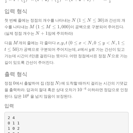
2
2
2
3
{2}
\times 1
입력 형식
+
N
(1
(\frac{1}
첫 번째 줄에는 정점의 개수를 나타내는
(
1
≤
≤
30
)
과 간선의 개
N
N
\le
{2})^2
M
(1 \le
수를 나타내는
(
1
≤
≤
1
,
000
)
이 공백으로 구분되어 주어진다.
M
M
N
\times
M \le
N
(실제 정점 개수는
+
1
임에 주의하라)
N
\le
(1+2) +
1,000)
+
30)
(\frac{1}
M
x,
(0
다음
개의 줄에는 각 줄마다
,
,
(
0
≤
<
,
0
≤
<
,
1
≤
1
M
x
y
t
x
N
y
N
{2})^3
y,
\le
x
y
≤
50
)
가 공백으로 구분되어 주어지는데,
에서
로 가는 간선이 있고
t
x
y
\times
t
x
t
N
가는데 시간이
만큼 걸린다는 뜻이다. 어떤 정점에서든 정점
으로 가는
t
N
(1+2+1)
<
길이 있도록 간선이 주어진다.
+ \cdots
N,
=
0
출력 형식
\frac{8}
\le
{3}
y
0
N
정점
0
에서 출발하여 집 (정점
) 에 도착할 때까지 걸리는 시간의 기댓값
N
<
10^{-6}
−
6
을 출력하라. 답과의 절대 혹은 상대 오차가
1
0
이하라면 정답으로 인정
N,
10^{6}
1
6
된다. 답은
1
0
을 넘지 않음이 보장된다.
\le
입력
t
\le
50)
2 4

0 1 1

1 0 2
