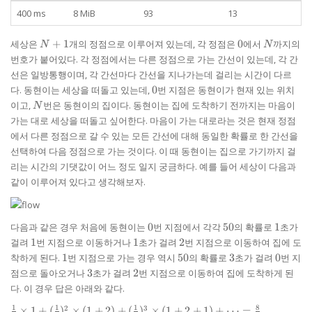
400 ms
8 MiB
93
13
N
0
N
세상은
+
1
개의 정점으로 이루어져 있는데, 각 정점은
0
에서
까지의
N
N
+
번호가 붙어있다. 각 정점에서는 다른 정점으로 가는 간선이 있는데, 각 간
1
선은 일방통행이며, 각 간선마다 간선을 지나가는데 걸리는 시간이 다르
0
다. 동현이는 세상을 떠돌고 있는데,
0
번 지점은 동현이가 현재 있는 위치
N
이고,
번은 동현이의 집이다. 동현이는 집에 도착하기 전까지는 마음이
N
가는 대로 세상을 떠돌고 싶어한다. 마음이 가는 대로라는 것은 현재 정점
에서 다른 정점으로 갈 수 있는 모든 간선에 대해 동일한 확률로 한 간선을
선택하여 다음 정점으로 가는 것이다. 이 때 동현이는 집으로 가기까지 걸
리는 시간의 기댓값이 어느 정도 일지 궁금하다. 예를 들어 세상이 다음과
같이 이루어져 있다고 생각해보자.
0
50%
1
다음과 같은 경우 처음에 동현이는
0
번 지점에서 각각
50
의 확률로
1
초가
1
1
2
걸려
1
번 지점으로 이동하거나
1
초가 걸려
2
번 지점으로 이동하여 집에 도
1
50%
3
0
착하게 된다.
1
번 지점으로 가는 경우 역시
50
의 확률로
3
초가 걸려
0
번 지
3
2
점으로 돌아오거나
3
초가 걸려
2
번 지점으로 이동하여 집에 도착하게 된
다. 이 경우 답은 아래와 같다.
1
1
1
8
\frac{1}
2
3
×
1
+
(
)
×
(
1
+
2
)
+
(
)
×
(
1
+
2
+
1
)
+
⋯
=