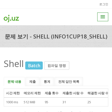
로그인
문제 보기 - SHELL (INFO1CUP18_SHELL)
Shell
Batch
컴파일 명령
문제 내용
제출
통계
전체 답안 목록
시간 제한
메모리 제한
제출 횟수
제출한 사람 수
해결한 사람 수
1000 ms
512 MiB
95
31
25