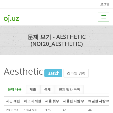
로그인
문제 보기 - AESTHETIC
(NOI20_AESTHETIC)
Aesthetic
Batch
컴파일 명령
문제 내용
제출
통계
전체 답안 목록
시간 제한
메모리 제한
제출 횟수
제출한 사람 수
해결한 사람 수
2000 ms
1024 MiB
376
61
46