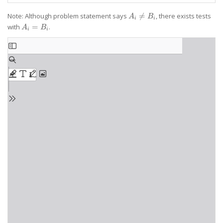
A_i
Note: Although problem statement says

=
, there exists tests
A
B
i
i
\neq
A_i
with
=
.
A
B
i
i
B_i
=
B_i