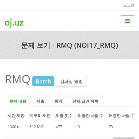
로그인
문제 보기 - RMQ (NOI17_RMQ)
RMQ
Batch
컴파일 명령
문제 내용
제출
통계
전체 답안 목록
시간 제한
메모리 제한
제출 횟수
제출한 사람 수
해결한 사람 수
1000 ms
512 MiB
477
91
73